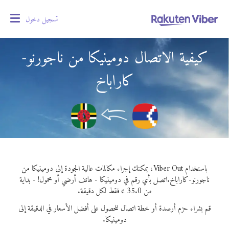
تسجيل دخول
oggle
gation
كيفية الاتصال دومينيكا من ناجورنو-
كاراباخ
باستخدام Viber Out، يمكنك إجراء مكالمات عالية الجودة إلى دومينيكا من
ناجورنو-كاراباخ.
اتصل بأي رقم في دومينيكا - هاتف أرضي أو محمول! - بداية
من 35.0 ¢ فقط لكل دقيقة.
قم بشراء حزم أرصدة أو خطة اتصال للحصول على أفضل الأسعار في الدقيقة إلى
دومينيكا.