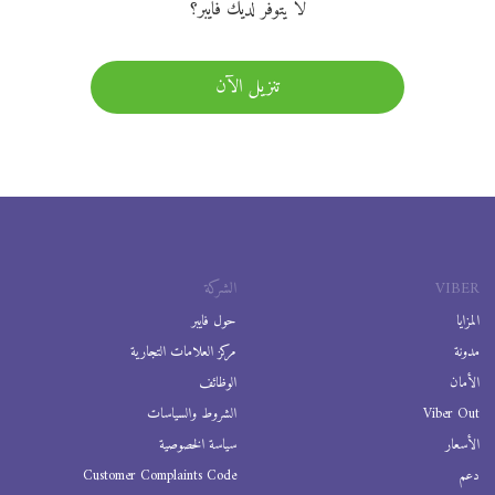
لا يتوفر لديك فايبر؟
تنزيل الآن
VIBER
الشركة
المزايا
حول فايبر
مدونة
مركز العلامات التجارية
الأمان
الوظائف
Viber Out
الشروط والسياسات
الأسعار
سياسة الخصوصية
دعم
Customer Complaints Code