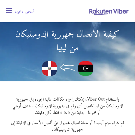
تسجيل دخول
oggle
gation
كيفية الاتصال جمهورية الدومينيكان
من ليبيا
باستخدام Viber Out، يمكنك إجراء مكالمات عالية الجودة إلى جمهورية
الدومينيكان من ليبيا.
اتصل بأي رقم في جمهورية الدومينيكان - هاتف أرضي
أو محمول! - بداية من 5.5 ¢ فقط لكل دقيقة.
قم بشراء حزم أرصدة أو خطة اتصال للحصول على أفضل الأسعار في الدقيقة إلى
جمهورية الدومينيكان.