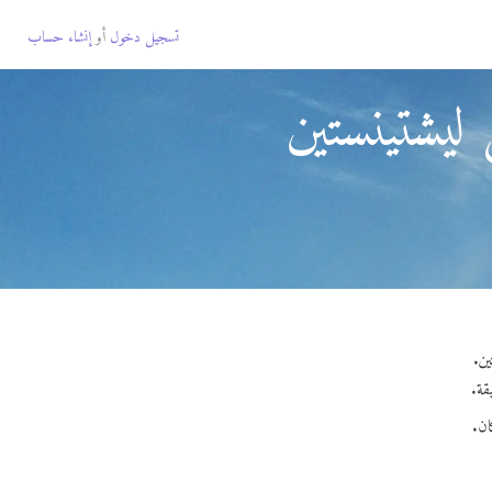
تسجيل دخول
أو
إنشاء حساب
ليشتينستين
ان.