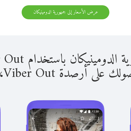
عرض الأسعار إلى جمهورية الدومينيكان
يكان باستخدام Viber Out سهل للغاية.
لى أرصدة Viber Out، يمكنك: