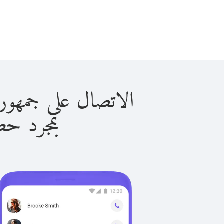
الاتصال على جمهورية الدومين
بمجرد حصولك ع