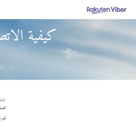
كيفية الاتص
باستخدام Viber Out، يمكنك إجراء م
اتصل 
قم ب