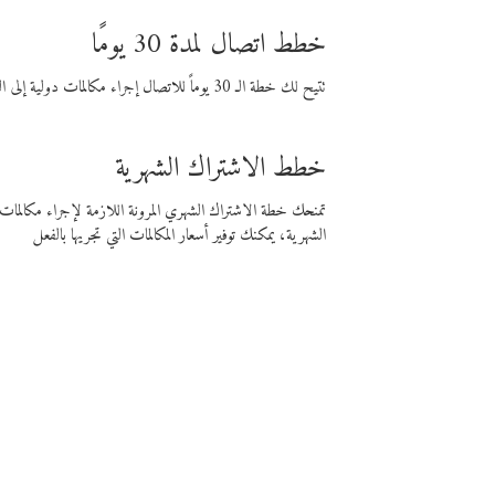
خطط اتصال لمدة 30 يومًا
تتيح لك خطة الـ 30 يوماً للاتصال إجراء مكالمات دولية إلى الوجهة التي تختارها لمدة 30 يوماً بأسعار فايبر المنخفضة.
خطط الاشتراك الشهرية
تمنحك خطة الاشتراك الشهري المرونة اللازمة لإجراء مكالم
الشهرية، يمكنك توفير أسعار المكالمات التي تجريها بالفعل