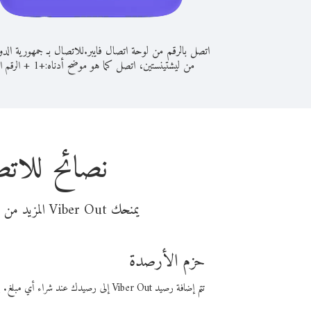
اتصل بالرقم من لوحة اتصال فايبر.
للاتصال بـ جمهورية الدو
من ليشتينستين، اتصل كما هو موضح أدناه:
+
+
1
الرقم ال
نصائح للاتص
يمنحك Viber Out المزيد من وقت المكالمة مقابل تكلفة أقل من المال. اختر من أحد خيارات الاتصال المرنة ذات السعر المنخفض:
حزم الأرصدة
تتم إضافة رصيد Viber Out إلى رصيدك عند شراء أي مبلغ. باستخدام رصيدك، يمكنك إجراء مكالمات إلى أي رقم في العالم بأسعار فايبر المنخفضة.