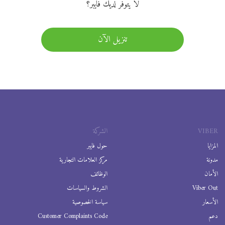
لا يتوفر لديك فايبر؟
تنزيل الآن
VIBER
الشركة
المزايا
حول فايبر
مدونة
مركز العلامات التجارية
الأمان
الوظائف
Viber Out
الشروط والسياسات
الأسعار
سياسة الخصوصية
دعم
Customer Complaints Code