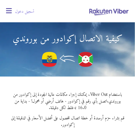
تسجيل دخول
oggle
gation
كيفية الاتصال إكوادور من بوروندي
باستخدام Viber Out، يمكنك إجراء مكالمات عالية الجودة إلى إكوادور من
بوروندي.
اتصل بأي رقم في إكوادور - هاتف أرضي أو محمول! - بداية من
16.0 ¢ فقط لكل دقيقة.
قم بشراء حزم أرصدة أو خطة اتصال للحصول على أفضل الأسعار في الدقيقة إلى
إكوادور.