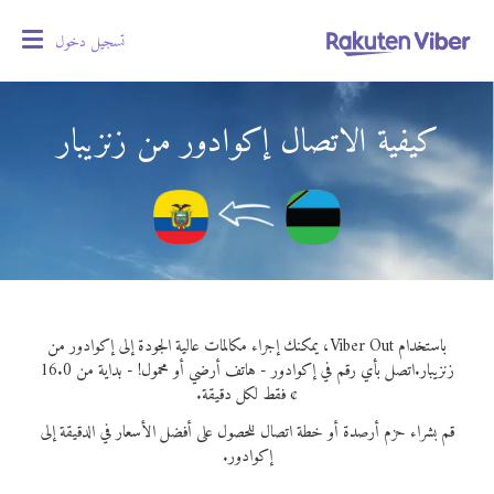
تسجيل دخول
oggle
gation
كيفية الاتصال إكوادور من زنزيبار
باستخدام Viber Out، يمكنك إجراء مكالمات عالية الجودة إلى إكوادور من
زنزيبار.
اتصل بأي رقم في إكوادور - هاتف أرضي أو محمول! - بداية من 16.0
¢ فقط لكل دقيقة.
قم بشراء حزم أرصدة أو خطة اتصال للحصول على أفضل الأسعار في الدقيقة إلى
إكوادور.