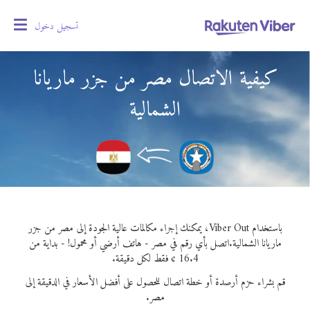
تسجيل دخول
oggle
gation
كيفية الاتصال مصر من جزر ماريانا
الشمالية
باستخدام Viber Out، يمكنك إجراء مكالمات عالية الجودة إلى مصر من جزر
ماريانا الشمالية.
اتصل بأي رقم في مصر - هاتف أرضي أو محمول! - بداية من
16.4 ¢ فقط لكل دقيقة.
قم بشراء حزم أرصدة أو خطة اتصال للحصول على أفضل الأسعار في الدقيقة إلى
مصر.