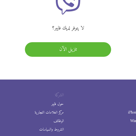
لا يتوفر لديك فايبر؟
تنزيل الآن
الشركة
حول فايبر
iPho
مركز العلامات التجارية
Wi
الوظائف
الشروط والسياسات