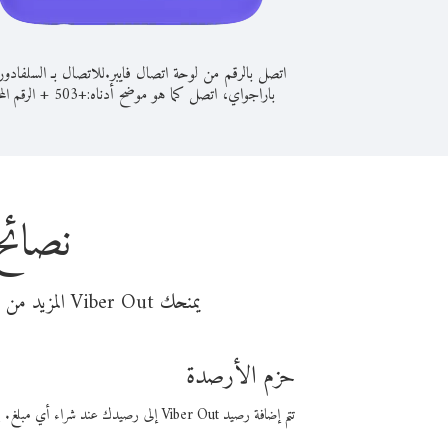
اتصل بالرقم من لوحة اتصال فايبر.
للاتصال بـ السلفادو
باراجواي، اتصل كما هو موضح أدناه:
+
+
503
الرقم الم
نصائح
يمنحك Viber Out المزيد من وقت المكالمة مقابل تكلفة أقل من المال. اختر من أحد خيارات الاتصال المرنة ذات السعر المنخفض:
حزم الأرصدة
تتم إضافة رصيد Viber Out إلى رصيدك عند شراء أي مبلغ. باستخدام رصيدك، يمكنك إجراء مكالمات إلى أي رقم في العالم بأسعار فايبر المنخفضة.