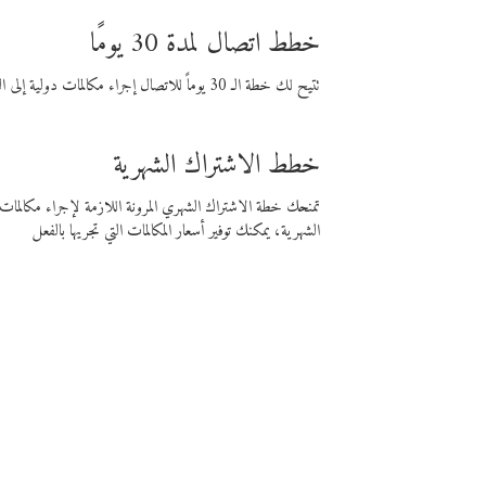
خطط اتصال لمدة 30 يومًا
تتيح لك خطة الـ 30 يوماً للاتصال إجراء مكالمات دولية إلى الوجهة التي تختارها لمدة 30 يوماً بأسعار فايبر المنخفضة.
خطط الاشتراك الشهرية
تمنحك خطة الاشتراك الشهري المرونة اللازمة لإجراء مكالم
الشهرية، يمكنك توفير أسعار المكالمات التي تجريها بالفعل