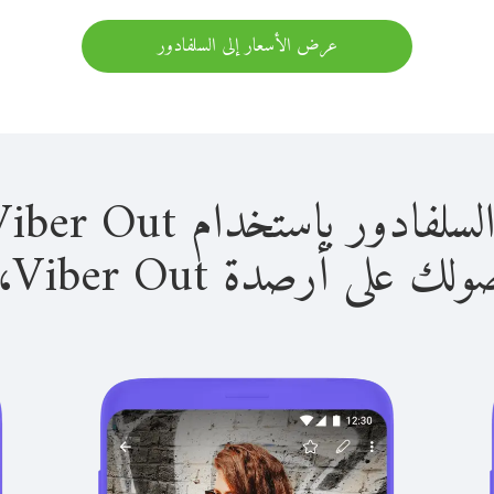
عرض الأسعار إلى السلفادور
 باستخدام Viber Out سهل للغاية.
لى أرصدة Viber Out، يمكنك: