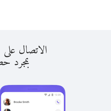
الاتصال على السلفادور
بمجرد حصولك ع