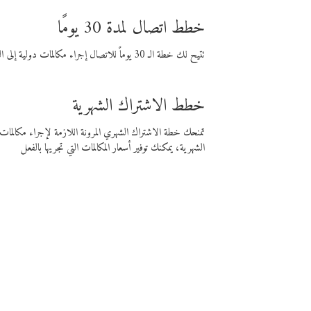
خطط اتصال لمدة 30 يومًا
تتيح لك خطة الـ 30 يوماً للاتصال إجراء مكالمات دولية إلى الوجهة التي تختارها لمدة 30 يوماً بأسعار فايبر المنخفضة.
خطط الاشتراك الشهرية
تمنحك خطة الاشتراك الشهري المرونة اللازمة لإجراء مكالم
الشهرية، يمكنك توفير أسعار المكالمات التي تجريها بالفعل