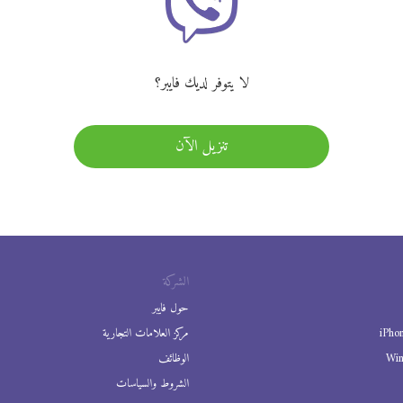
لا يتوفر لديك فايبر؟
تنزيل الآن
الشركة
حول فايبر
iPho
مركز العلامات التجارية
Wi
الوظائف
الشروط والسياسات