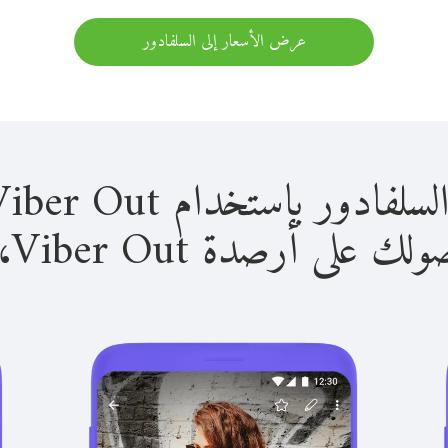
عرض الأسعار إلى السلفادور
 باستخدام Viber Out سهل للغاية.
لى أرصدة Viber Out، يمكنك: