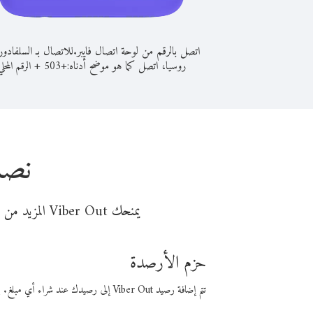
اتصل بالرقم من لوحة اتصال فايبر.
للاتصال بـ السلفادو
روسيا، اتصل كما هو موضح أدناه:
+
+
503
الرقم المحلي
نصا
يمنحك Viber Out المزيد من وقت المكالمة مقابل تكلفة أقل من المال. اختر من أحد خيارات الاتصال المرنة ذات السعر المنخفض:
حزم الأرصدة
تتم إضافة رصيد Viber Out إلى رصيدك عند شراء أي مبلغ. باستخدام رصيدك، يمكنك إجراء مكالمات إلى أي رقم في العالم بأسعار فايبر المنخفضة.