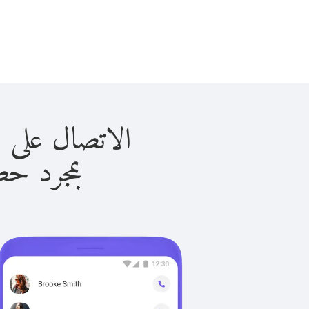
الاتصال على السلفادور
بمجرد حصولك ع