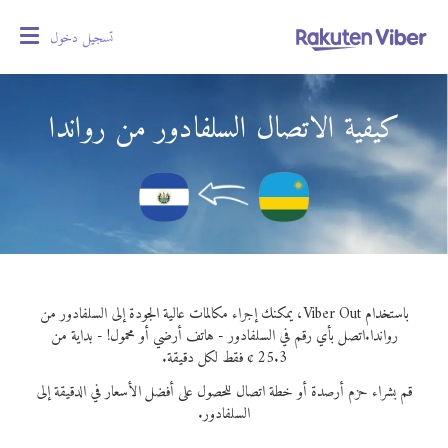
تسجيل دخول
oggle
gation
كيفية الاتصال السلفادور من رواندا
باستخدام Viber Out، يمكنك إجراء مكالمات عالية الجودة إلى السلفادور من
رواندا.
اتصل بأي رقم في السلفادور - هاتف أرضي أو محمول! - بداية من
25.3 ¢ فقط لكل دقيقة.
قم بشراء حزم أرصدة أو خطة اتصال للحصول على أفضل الأسعار في الدقيقة إلى
السلفادور.