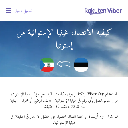
تسجيل دخول
oggle
gation
كيفية الاتصال غينيا الإستوائية من
إستونيا
باستخدام Viber Out، يمكنك إجراء مكالمات عالية الجودة إلى غينيا الإستوائية
من إستونيا.
اتصل بأي رقم في غينيا الإستوائية - هاتف أرضي أو محمول! - بداية
من 72.0 ¢ فقط لكل دقيقة.
قم بشراء حزم أرصدة أو خطة اتصال للحصول على أفضل الأسعار في الدقيقة إلى
غينيا الإستوائية.