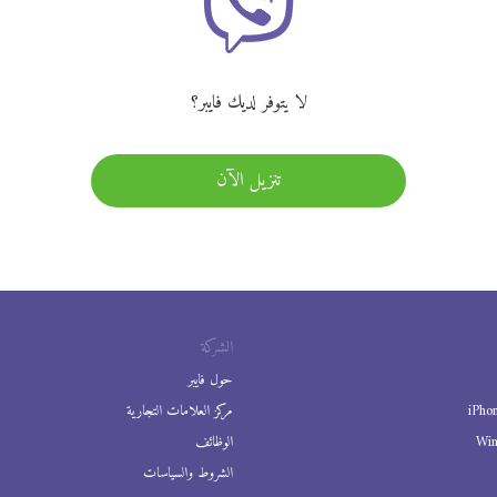
لا يتوفر لديك فايبر؟
تنزيل الآن
الشركة
حول فايبر
iPho
مركز العلامات التجارية
Wi
الوظائف
الشروط والسياسات