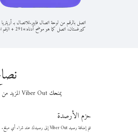
اتصل بالرقم من لوحة اتصال فايبر.
للاتصال بـ أريتريا 
كيرغستان، اتصل كما هو موضح أدناه:
+
+
291
الرقم ال
نصائ
يمنحك Viber Out المزيد من وقت المكالمة مقابل تكلفة أقل من المال. اختر من أحد خيارات الاتصال المرنة ذات السعر المنخفض:
حزم الأرصدة
تتم إضافة رصيد Viber Out إلى رصيدك عند شراء أي مبلغ. باستخدام رصيدك، يمكنك إجراء مكالمات إلى أي رقم في العالم بأسعار فايبر المنخفضة.