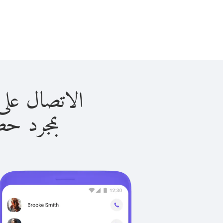
الاتصال على أريتريا 
بمجرد حصولك ع