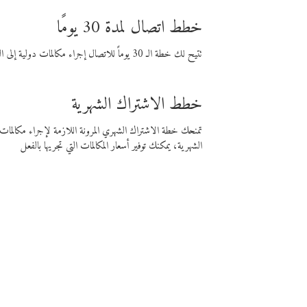
خطط اتصال لمدة 30 يومًا
تتيح لك خطة الـ 30 يوماً للاتصال إجراء مكالمات دولية إلى الوجهة التي تختارها لمدة 30 يوماً بأسعار فايبر المنخفضة.
خطط الاشتراك الشهرية
تمنحك خطة الاشتراك الشهري المرونة اللازمة لإجراء مكالم
الشهرية، يمكنك توفير أسعار المكالمات التي تجريها بالفعل