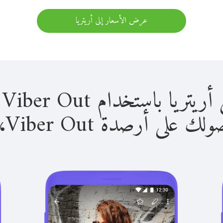
عرض الأسعار إلى أريتريا
باستخدام Viber Out سهل للغاية.
لى أرصدة Viber Out، يمكنك: