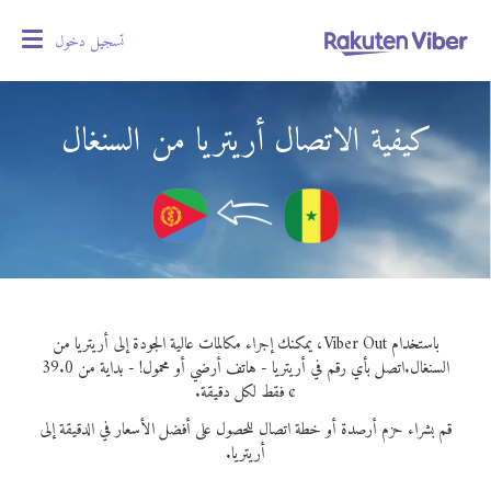
تسجيل دخول
oggle
gation
كيفية الاتصال أريتريا من السنغال
باستخدام Viber Out، يمكنك إجراء مكالمات عالية الجودة إلى أريتريا من
السنغال.
اتصل بأي رقم في أريتريا - هاتف أرضي أو محمول! - بداية من 39.0
¢ فقط لكل دقيقة.
قم بشراء حزم أرصدة أو خطة اتصال للحصول على أفضل الأسعار في الدقيقة إلى
أريتريا.