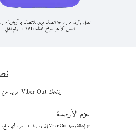
اتصل بالرقم من لوحة اتصال فايبر.
للاتصال بـ أريتريا من ز
اتصل كما هو موضح أدناه:
+
+
291
الرقم المحلي
نص
يمنحك Viber Out المزيد من وقت المكالمة مقابل تكلفة أقل من المال. اختر من أحد خيارات الاتصال المرنة ذات السعر المنخفض:
حزم الأرصدة
تتم إضافة رصيد Viber Out إلى رصيدك عند شراء أي مبلغ. باستخدام رصيدك، يمكنك إجراء مكالمات إلى أي رقم في العالم بأسعار فايبر المنخفضة.