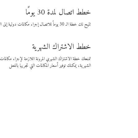
خطط اتصال لمدة 30 يومًا
تتيح لك خطة الـ 30 يوماً للاتصال إجراء مكالمات دولية إلى الوجهة التي تختارها لمدة 30 يوماً بأسعار فايبر المنخفضة.
خطط الاشتراك الشهرية
تمنحك خطة الاشتراك الشهري المرونة اللازمة لإجراء مكالم
الشهرية، يمكنك توفير أسعار المكالمات التي تجريها بالفعل