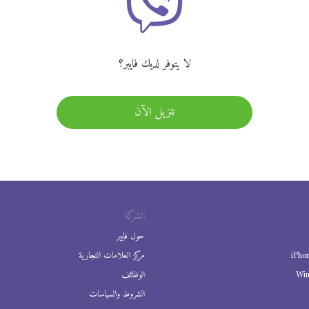
لا يتوفر لديك فايبر؟
تنزيل الآن
الشركة
حول فايبر
iPho
مركز العلامات التجارية
Wi
الوظائف
الشروط والسياسات