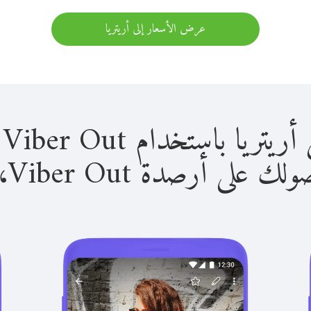
عرض الأسعار إلى أريتريا
باستخدام Viber Out سهل للغاية.
لى أرصدة Viber Out، يمكنك: