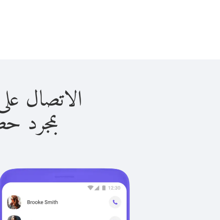
الاتصال على أريتريا 
بمجرد حصولك ع