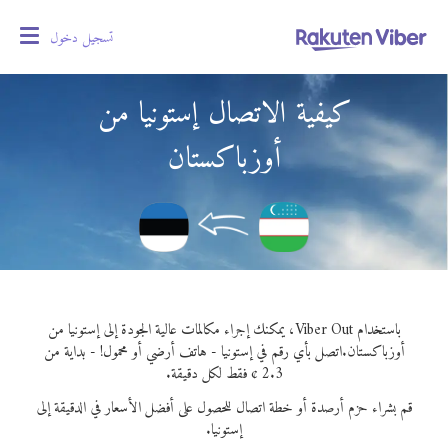
تسجيل دخول
oggle
gation
كيفية الاتصال إستونيا من
أوزباكستان
باستخدام Viber Out، يمكنك إجراء مكالمات عالية الجودة إلى إستونيا من
أوزباكستان.
اتصل بأي رقم في إستونيا - هاتف أرضي أو محمول! - بداية من
2.3 ¢ فقط لكل دقيقة.
قم بشراء حزم أرصدة أو خطة اتصال للحصول على أفضل الأسعار في الدقيقة إلى
إستونيا.