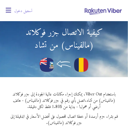
تسجيل دخول
oggle
gation
كيفية الاتصال جزر فوكلاند
(مالفيناس) من تشاد
باستخدام Viber Out، يمكنك إجراء مكالمات عالية الجودة إلى جزر فوكلاند
(مالفيناس) من تشاد.
اتصل بأي رقم في جزر فوكلاند (مالفيناس) - هاتف
أرضي أو محمول! - بداية من $1.80 فقط لكل دقيقة.
قم بشراء حزم أرصدة أو خطة اتصال للحصول على أفضل الأسعار في الدقيقة إلى
جزر فوكلاند (مالفيناس).