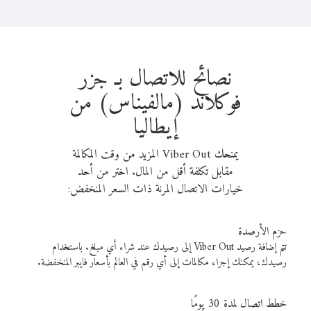
نصائح للاتصال بـ جزر
فوكلاند (مالفيناس) من
إيطاليا
يمنحك Viber Out المزيد من وقت المكالمة
مقابل تكلفة أقل من المال. اختر من أحد
خيارات الاتصال المرنة ذات السعر المنخفض:
حزم الأرصدة
تتم إضافة رصيد Viber Out إلى رصيدك عند شراء أي مبلغ. باستخدام
رصيدك، يمكنك إجراء مكالمات إلى أي رقم في العالم بأسعار فايبر المنخفضة.
خطط اتصال لمدة 30 يومًا