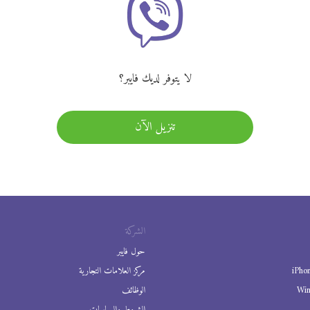
لا يتوفر لديك فايبر؟
تنزيل الآن
الشركة
حول فايبر
iPho
مركز العلامات التجارية
Wi
الوظائف
الشروط والسياسات