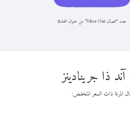
حدد “اتصال Viber Out” من عنوان المحادثة
ند ذا جرينادينز