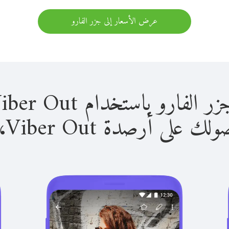
عرض الأسعار إلى جزر الفارو
 باستخدام Viber Out سهل للغاية.
لى أرصدة Viber Out، يمكنك: