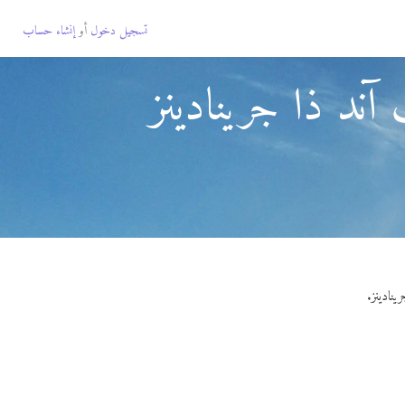
تسجيل دخول
أو
إنشاء حساب
ند ذا جرينادينز