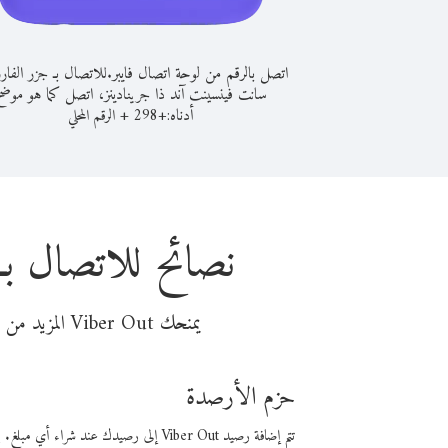
اتصل بالرقم من لوحة اتصال فايبر.
للاتصال بـ جزر الفار
سانت فينسينت آند ذا جرينادينز، اتصل كما هو موضح
أدناه:
+
+
298
الرقم المحلي
نصائح للاتصال بـ
يمنحك Viber Out المزيد من وقت المكالمة مقابل تكلفة أقل من المال. اختر من أحد خيارات الاتصال المرنة ذات السعر المنخفض:
حزم الأرصدة
تتم إضافة رصيد Viber Out إلى رصيدك عند شراء أي مبلغ. باستخدام رصيدك، يمكنك إجراء مكالمات إلى أي رقم في العالم بأسعار فايبر المنخفضة.