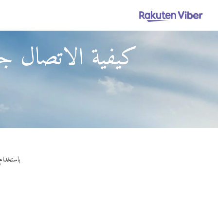
كيفية الاتصال جز
باستخدام Viber Out، يمكنك إجراء مكالمات عالية الجودة إلى جزر الفارو من سانت فينسينت آند ذ