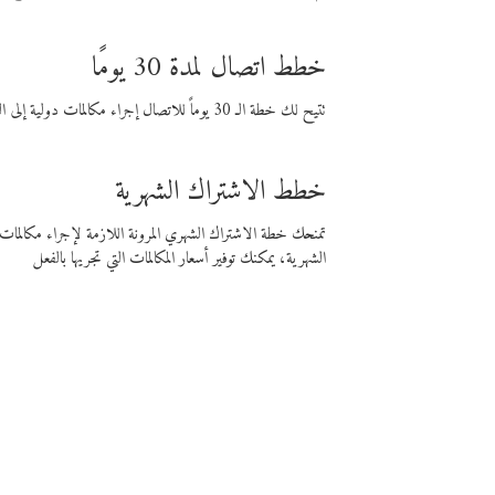
خطط اتصال لمدة 30 يومًا
تتيح لك خطة الـ 30 يوماً للاتصال إجراء مكالمات دولية إلى الوجهة التي تختارها لمدة 30 يوماً بأسعار فايبر المنخفضة.
خطط الاشتراك الشهرية
تمنحك خطة الاشتراك الشهري المرونة اللازمة لإجراء مكالم
الشهرية، يمكنك توفير أسعار المكالمات التي تجريها بالفعل