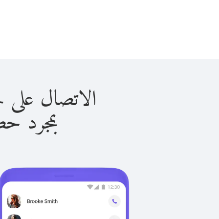
الاتصال على جزر الفارو
بمجرد حصولك ع