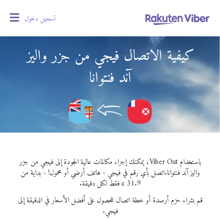
تسجيل دخول
oggle
gation
كيفية الاتصال فيجي من جزر واليز
آند فنتوانا
باستخدام Viber Out، يمكنك إجراء مكالمات عالية الجودة إلى فيجي من جزر
واليز آند فنتوانا.
اتصل بأي رقم في فيجي - هاتف أرضي أو محمول! - بداية من
31.9 ¢ فقط لكل دقيقة.
قم بشراء حزم أرصدة أو خطة اتصال للحصول على أفضل الأسعار في الدقيقة إلى
فيجي.