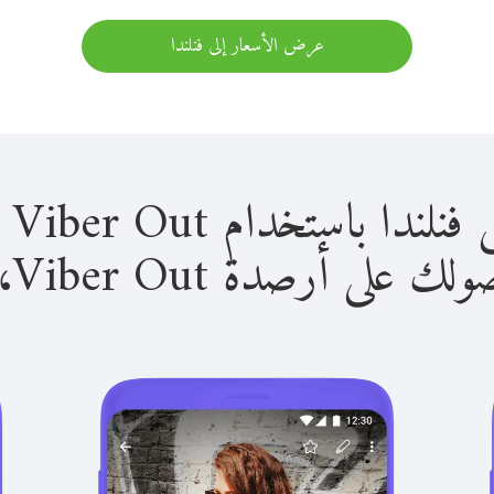
عرض الأسعار إلى فنلندا
باستخدام Viber Out سهل للغاية.
لى أرصدة Viber Out، يمكنك: