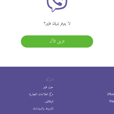
لا يتوفر لديك فايبر؟
تنزيل الآن
الشركة
حول فايبر
iPho
مركز العلامات التجارية
Wi
الوظائف
الشروط والسياسات