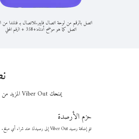
اتصل بالرقم من لوحة اتصال فايبر.
للاتصال بـ فنلندا من ال
اتصل كما هو موضح أدناه:
+
+
358
الرقم المحلي
نص
يمنحك Viber Out المزيد من وقت المكالمة مقابل تكلفة أقل من المال. اختر من أحد خيارات الاتصال المرنة ذات السعر المنخفض:
حزم الأرصدة
تتم إضافة رصيد Viber Out إلى رصيدك عند شراء أي مبلغ. باستخدام رصيدك، يمكنك إجراء مكالمات إلى أي رقم في العالم بأسعار فايبر المنخفضة.