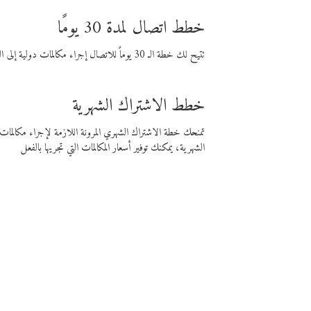
خطط اتصال لمدة 30 يومًا
تتيح لك خطة الـ 30 يوماً للاتصال إجراء مكالمات دولية إلى الوجهة التي تختارها لمدة 30 يوماً بأسعار فايبر المنخفضة.
خطط الاشتراك الشهرية
تمنحك خطة الاشتراك الشهري المرونة اللازمة لإجراء مكالم
الشهرية، يمكنك توفير أسعار المكالمات التي تجريها بالفعل