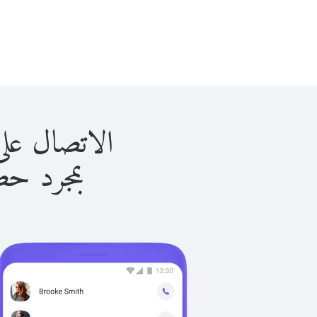
الاتصال على فنلندا 
بمجرد حصولك ع