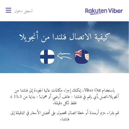
تسجيل دخول
oggle
gation
كيفية الاتصال فنلندا من أنجويلا
باستخدام Viber Out، يمكنك إجراء مكالمات عالية الجودة إلى فنلندا من
أنجويلا.
اتصل بأي رقم في فنلندا - هاتف أرضي أو محمول! - بداية من 15.5 ¢
فقط لكل دقيقة.
قم بشراء حزم أرصدة أو خطة اتصال للحصول على أفضل الأسعار في الدقيقة إلى
فنلندا.