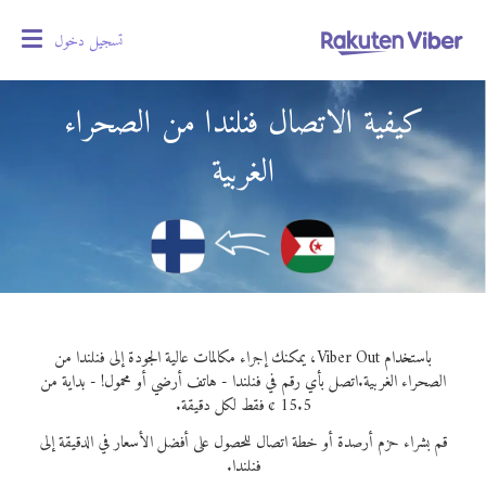
تسجيل دخول
oggle
gation
كيفية الاتصال فنلندا من الصحراء
الغربية
باستخدام Viber Out، يمكنك إجراء مكالمات عالية الجودة إلى فنلندا من
الصحراء الغربية.
اتصل بأي رقم في فنلندا - هاتف أرضي أو محمول! - بداية من
15.5 ¢ فقط لكل دقيقة.
قم بشراء حزم أرصدة أو خطة اتصال للحصول على أفضل الأسعار في الدقيقة إلى
فنلندا.