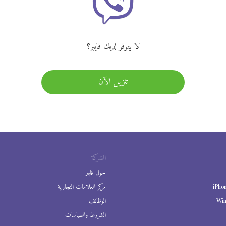
لا يتوفر لديك فايبر؟
تنزيل الآن
الشركة
حول فايبر
iPho
مركز العلامات التجارية
Wi
الوظائف
الشروط والسياسات