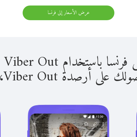
عرض الأسعار إلى فرنسا
استخدام Viber Out سهل للغاية.
لى أرصدة Viber Out، يمكنك: