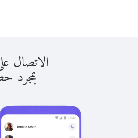
الاتصال على فرنسا ب
بمجرد حصولك ع