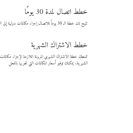
خطط اتصال لمدة 30 يومًا
تتيح لك خطة الـ 30 يوماً للاتصال إجراء مكالمات دولية إلى الوجهة التي تختارها لمدة 30 يوماً بأسعار فايبر المنخفضة.
خطط الاشتراك الشهرية
تمنحك خطة الاشتراك الشهري المرونة اللازمة لإجراء مكالم
الشهرية، يمكنك توفير أسعار المكالمات التي تجريها بالفعل