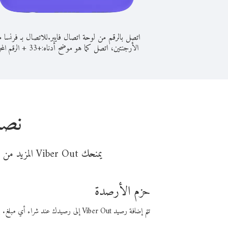
اتصل بالرقم من لوحة اتصال فايبر.
للاتصال بـ فرنسا 
الأرجنتين، اتصل كما هو موضح أدناه:
+
+
33
الرقم المح
نصا
يمنحك Viber Out المزيد من وقت المكالمة مقابل تكلفة أقل من المال. اختر من أحد خيارات الاتصال المرنة ذات السعر المنخفض:
حزم الأرصدة
تتم إضافة رصيد Viber Out إلى رصيدك عند شراء أي مبلغ. باستخدام رصيدك، يمكنك إجراء مكالمات إلى أي رقم في العالم بأسعار فايبر المنخفضة.