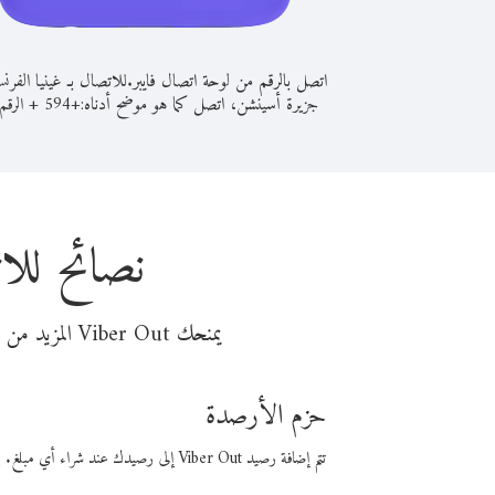
اتصل بالرقم من لوحة اتصال فايبر.
للاتصال بـ غينيا الفرن
جزيرة أسينشن، اتصل كما هو موضح أدناه:
+
+
594
الرقم 
نصائح للا
يمنحك Viber Out المزيد من وقت المكالمة مقابل تكلفة أقل من المال. اختر من أحد خيارات الاتصال المرنة ذات السعر المنخفض:
حزم الأرصدة
تتم إضافة رصيد Viber Out إلى رصيدك عند شراء أي مبلغ. باستخدام رصيدك، يمكنك إجراء مكالمات إلى أي رقم في العالم بأسعار فايبر المنخفضة.