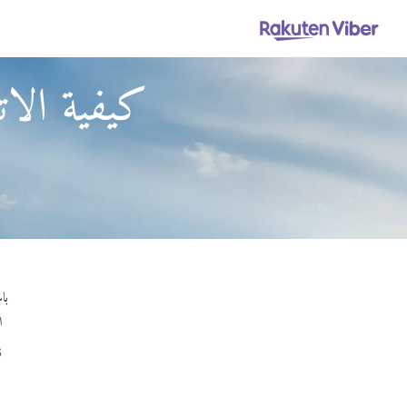
كيفية الات
باستخدام iber Out
ا
ق