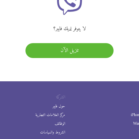
لا يتوفر لديك فايبر؟
تنزيل الآن
الشركة
حول فايبر
iPho
مركز العلامات التجارية
Wi
الوظائف
الشروط والسياسات