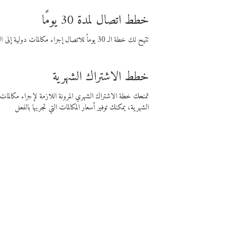
خطط اتصال لمدة 30 يومًا
تتيح لك خطة الـ 30 يوماً للاتصال إجراء مكالمات دولية إلى الوجهة التي تختارها لمدة 30 يوماً بأسعار فايبر المنخفضة.
خطط الاشتراك الشهرية
تمنحك خطة الاشتراك الشهري المرونة اللازمة لإجراء مكالم
الشهرية، يمكنك توفير أسعار المكالمات التي تجريها بالفعل