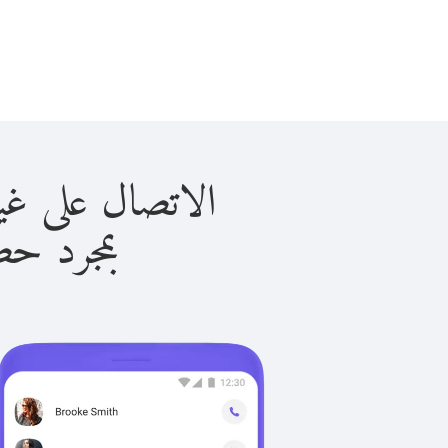
الاتصال على غينيا الفرنس
بمجرد حصولك ع