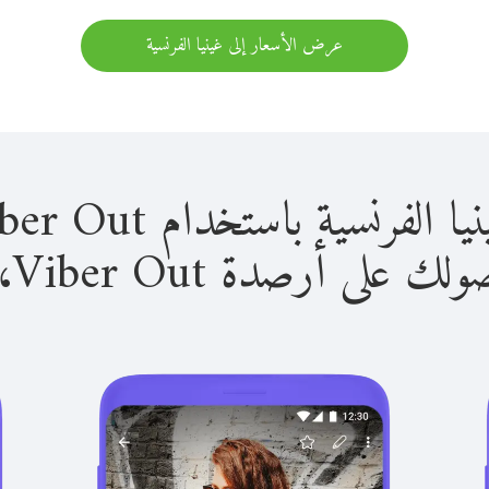
عرض الأسعار إلى غينيا الفرنسية
ية باستخدام Viber Out سهل للغاية.
لى أرصدة Viber Out، يمكنك: