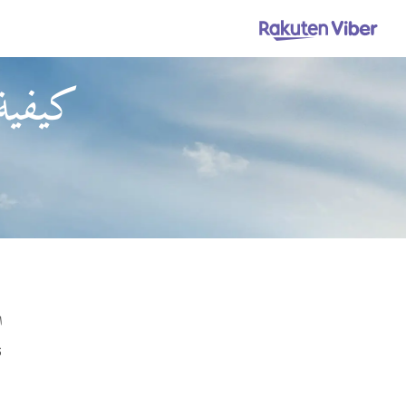
كيفية 
ا
ق