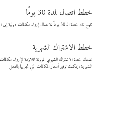
خطط اتصال لمدة 30 يومًا
تتيح لك خطة الـ 30 يوماً للاتصال إجراء مكالمات دولية إلى الوجهة التي تختارها لمدة 30 يوماً بأسعار فايبر المنخفضة.
خطط الاشتراك الشهرية
تمنحك خطة الاشتراك الشهري المرونة اللازمة لإجراء مكالم
الشهرية، يمكنك توفير أسعار المكالمات التي تجريها بالفعل