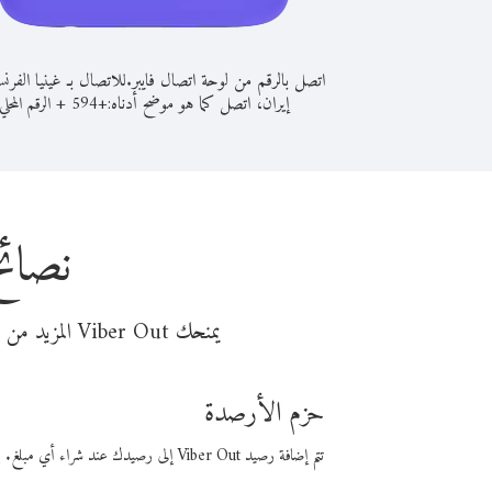
اتصل بالرقم من لوحة اتصال فايبر.
للاتصال بـ غينيا الفرن
إيران، اتصل كما هو موضح أدناه:
+
+
594
الرقم المحلي
نصائح
يمنحك Viber Out المزيد من وقت المكالمة مقابل تكلفة أقل من المال. اختر من أحد خيارات الاتصال المرنة ذات السعر المنخفض:
حزم الأرصدة
تتم إضافة رصيد Viber Out إلى رصيدك عند شراء أي مبلغ. باستخدام رصيدك، يمكنك إجراء مكالمات إلى أي رقم في العالم بأسعار فايبر المنخفضة.