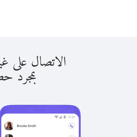
الاتصال على غينيا الفرنس
بمجرد حصولك ع