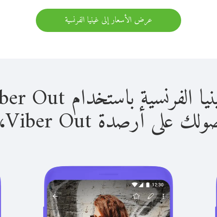
عرض الأسعار إلى غينيا الفرنسية
ية باستخدام Viber Out سهل للغاية.
لى أرصدة Viber Out، يمكنك: