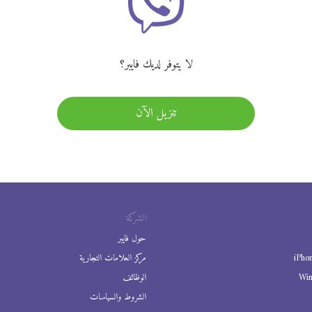
لا يتوفر لديك فايبر؟
تنزيل الآن
الشركة
حول فايبر
iPho
مركز العلامات التجارية
Wi
الوظائف
الشروط والسياسات