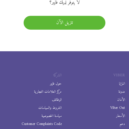
لا يتوفر لديك فايبر؟
تنزيل الآن
VIBER
الشركة
المزايا
حول فايبر
مدونة
مركز العلامات التجارية
الأمان
الوظائف
Viber Out
الشروط والسياسات
الأسعار
سياسة الخصوصية
دعم
Customer Complaints Code