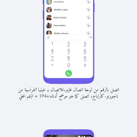
اتصل بالرقم من لوحة اتصال فايبر.
للاتصال بـ غينيا الفرنسية من
ناجورنو-كاراباخ، اتصل كما هو موضح أدناه:
+
+
594
الرقم المحلي