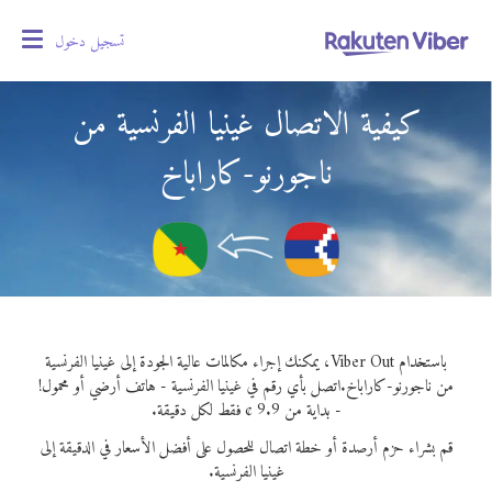
تسجيل دخول
oggle
gation
كيفية الاتصال غينيا الفرنسية من
ناجورنو-كاراباخ
باستخدام Viber Out، يمكنك إجراء مكالمات عالية الجودة إلى غينيا الفرنسية
من ناجورنو-كاراباخ.
اتصل بأي رقم في غينيا الفرنسية - هاتف أرضي أو محمول!
- بداية من 9.9 ¢ فقط لكل دقيقة.
قم بشراء حزم أرصدة أو خطة اتصال للحصول على أفضل الأسعار في الدقيقة إلى
غينيا الفرنسية.