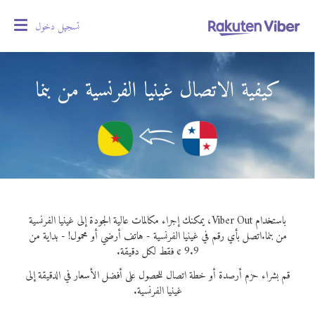
تسجيل دخول
oggle
gation
كيفية الاتصال غينيا الفرنسية من بنما
باستخدام Viber Out، يمكنك إجراء مكالمات عالية الجودة إلى غينيا الفرنسية
من بنما.
اتصل بأي رقم في غينيا الفرنسية - هاتف أرضي أو محمول! - بداية من
9.9 ¢ فقط لكل دقيقة.
قم بشراء حزم أرصدة أو خطة اتصال للحصول على أفضل الأسعار في الدقيقة إلى
غينيا الفرنسية.