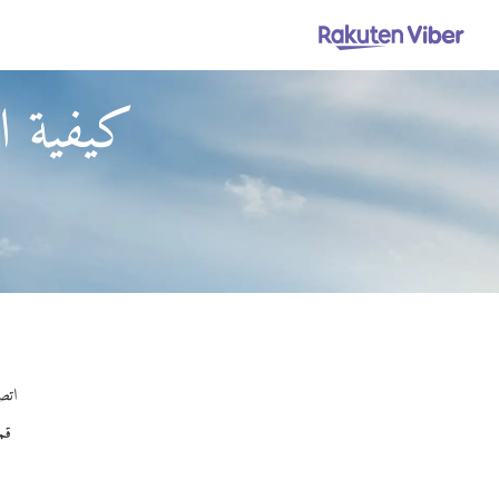
كيفية ال
اتصل
قم