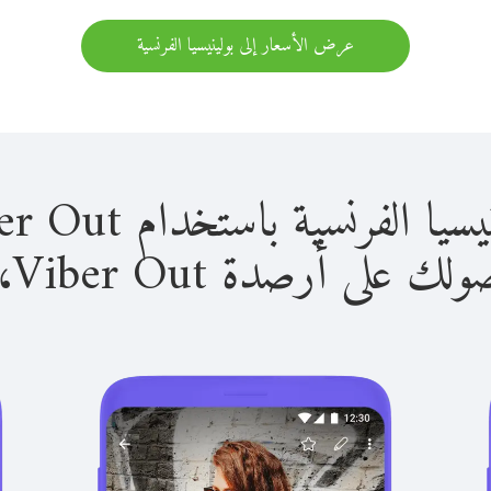
عرض الأسعار إلى بولينيسيا الفرنسية
نسية باستخدام Viber Out سهل للغاية.
لى أرصدة Viber Out، يمكنك: