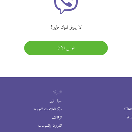
لا يتوفر لديك فايبر؟
تنزيل الآن
الشركة
حول فايبر
iPho
مركز العلامات التجارية
Wi
الوظائف
الشروط والسياسات