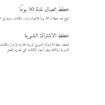
خطط اتصال لمدة 30 يومًا
تتيح لك خطة الـ 30 يوماً للاتصال إجراء مكالمات دولية إلى الوجهة التي تختارها لمدة 30 يوماً بأسعار فايبر المنخفضة.
خطط الاشتراك الشهرية
تمنحك خطة الاشتراك الشهري المرونة اللازمة لإجراء مكالم
الشهرية، يمكنك توفير أسعار المكالمات التي تجريها بالفعل