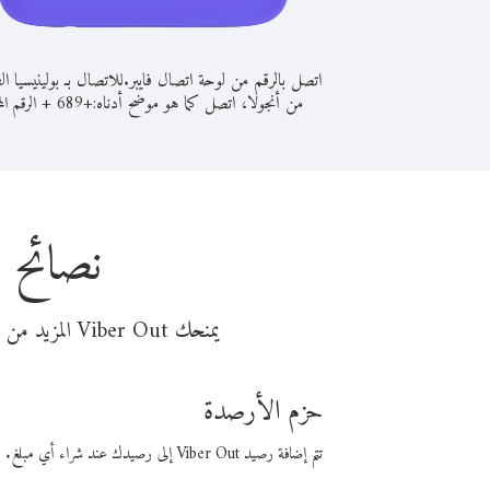
اتصل بالرقم من لوحة اتصال فايبر.
للاتصال بـ بولينيسيا ال
من أنجولا، اتصل كما هو موضح أدناه:
+
+
689
الرقم الم
نصائح ل
يمنحك Viber Out المزيد من وقت المكالمة مقابل تكلفة أقل من المال. اختر من أحد خيارات الاتصال المرنة ذات السعر المنخفض:
حزم الأرصدة
تتم إضافة رصيد Viber Out إلى رصيدك عند شراء أي مبلغ. باستخدام رصيدك، يمكنك إجراء مكالمات إلى أي رقم في العالم بأسعار فايبر المنخفضة.