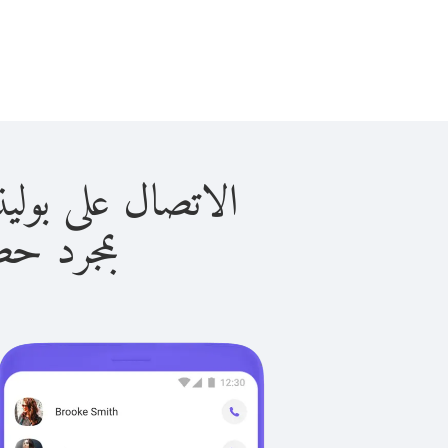
الاتصال على بولينيسيا الفر
بمجرد حصولك ع