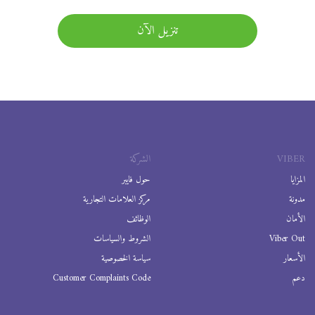
تنزيل الآن
VIBER
الشركة
المزايا
حول فايبر
مدونة
مركز العلامات التجارية
الأمان
الوظائف
Viber Out
الشروط والسياسات
الأسعار
سياسة الخصوصية
دعم
Customer Complaints Code