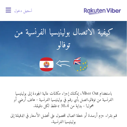
تسجيل دخول
oggle
gation
كيفية الاتصال بولينيسيا الفرنسية من
توفالو
باستخدام Viber Out، يمكنك إجراء مكالمات عالية الجودة إلى بولينيسيا
الفرنسية من توفالو.
اتصل بأي رقم في بولينيسيا الفرنسية - هاتف أرضي أو
محمول! - بداية من 30.4 ¢ فقط لكل دقيقة.
قم بشراء حزم أرصدة أو خطة اتصال للحصول على أفضل الأسعار في الدقيقة إلى
بولينيسيا الفرنسية.