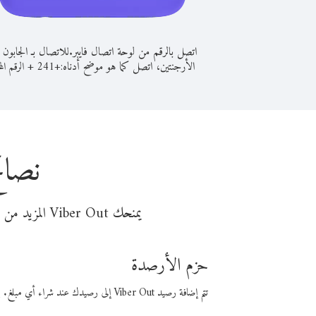
اتصل بالرقم من لوحة اتصال فايبر.
للاتصال بـ الجابون
الأرجنتين، اتصل كما هو موضح أدناه:
+
+
241
الرقم الم
نصائ
يمنحك Viber Out المزيد من وقت المكالمة مقابل تكلفة أقل من المال. اختر من أحد خيارات الاتصال المرنة ذات السعر المنخفض:
حزم الأرصدة
تتم إضافة رصيد Viber Out إلى رصيدك عند شراء أي مبلغ. باستخدام رصيدك، يمكنك إجراء مكالمات إلى أي رقم في العالم بأسعار فايبر المنخفضة.