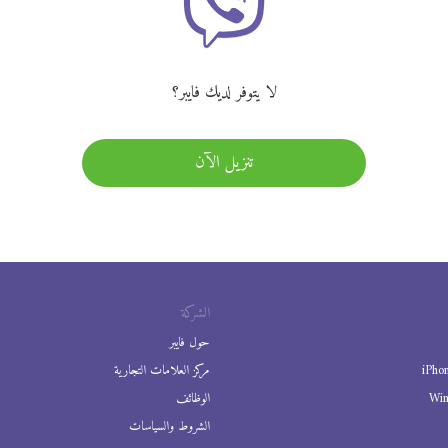
لا يتوفر لديك فايبر؟
تنزيل الآن
الشركة
حول فايبر
iPho
مركز العلامات التجارية
Wi
الوظائف
الشروط والسياسات