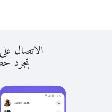
الاتصال على الجابون 
بمجرد حصولك ع