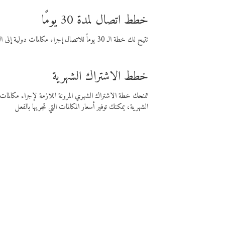
خطط اتصال لمدة 30 يومًا
تتيح لك خطة الـ 30 يوماً للاتصال إجراء مكالمات دولية إلى الوجهة التي تختارها لمدة 30 يوماً بأسعار فايبر المنخفضة.
خطط الاشتراك الشهرية
تمنحك خطة الاشتراك الشهري المرونة اللازمة لإجراء مكالم
الشهرية، يمكنك توفير أسعار المكالمات التي تجريها بالفعل