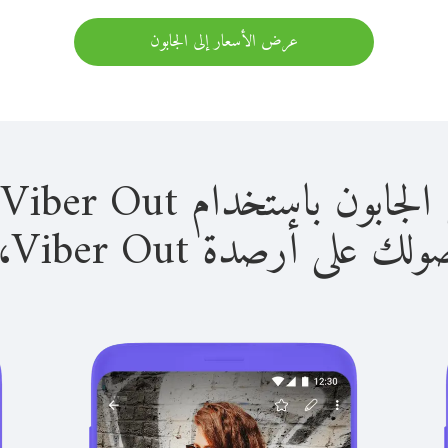
عرض الأسعار إلى الجابون
باستخدام Viber Out سهل للغاية.
لى أرصدة Viber Out، يمكنك: