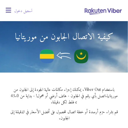
تسجيل دخول
oggle
gation
كيفية الاتصال الجابون من موريتانيا
باستخدام Viber Out، يمكنك إجراء مكالمات عالية الجودة إلى الجابون من
موريتانيا.
اتصل بأي رقم في الجابون - هاتف أرضي أو محمول! - بداية من 45.0
¢ فقط لكل دقيقة.
قم بشراء حزم أرصدة أو خطة اتصال للحصول على أفضل الأسعار في الدقيقة إلى
الجابون.