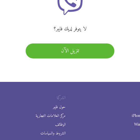
لا يتوفر لديك فايبر؟
تنزيل الآن
الشركة
حول فايبر
iPho
مركز العلامات التجارية
Wi
الوظائف
الشروط والسياسات