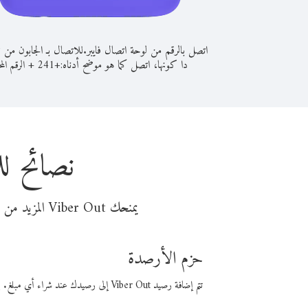
اتصل بالرقم من لوحة اتصال فايبر.
للاتصال بـ الجابون من 
دا كونها، اتصل كما هو موضح أدناه:
+
+
241
الرقم المح
نصائح لل
يمنحك Viber Out المزيد من وقت المكالمة مقابل تكلفة أقل من المال. اختر من أحد خيارات الاتصال المرنة ذات السعر المنخفض:
حزم الأرصدة
تتم إضافة رصيد Viber Out إلى رصيدك عند شراء أي مبلغ. باستخدام رصيدك، يمكنك إجراء مكالمات إلى أي رقم في العالم بأسعار فايبر المنخفضة.