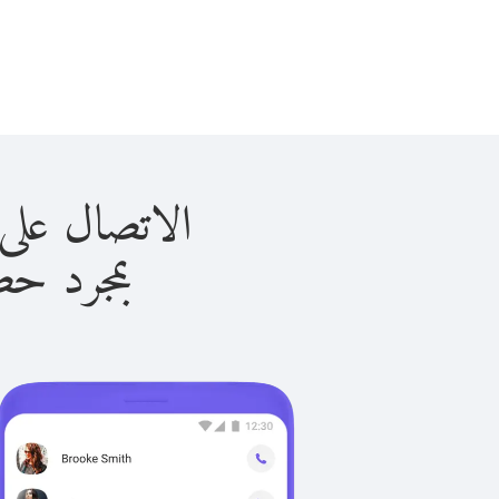
الاتصال على الجابون 
بمجرد حصولك ع