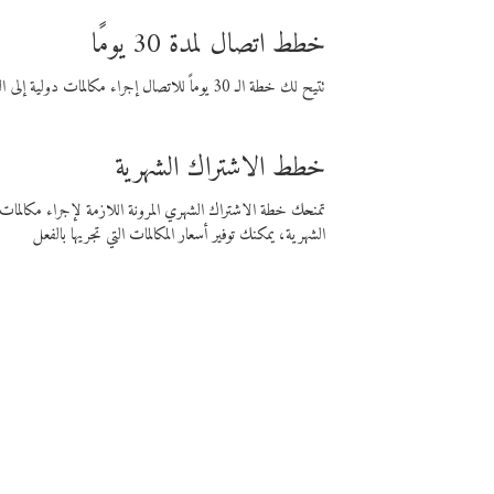
خطط اتصال لمدة 30 يومًا
تتيح لك خطة الـ 30 يوماً للاتصال إجراء مكالمات دولية إلى الوجهة التي تختارها لمدة 30 يوماً بأسعار فايبر المنخفضة.
خطط الاشتراك الشهرية
تمنحك خطة الاشتراك الشهري المرونة اللازمة لإجراء مكالم
الشهرية، يمكنك توفير أسعار المكالمات التي تجريها بالفعل