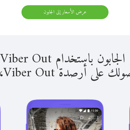
عرض الأسعار إلى الجابون
باستخدام Viber Out سهل للغاية.
لى أرصدة Viber Out، يمكنك: