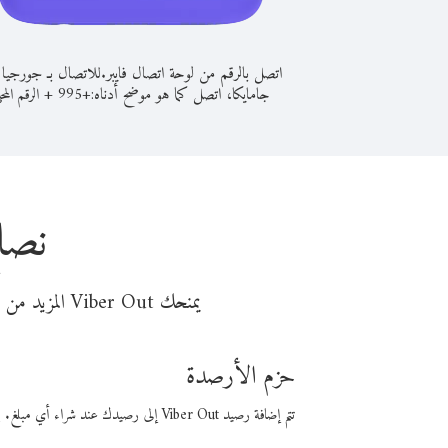
اتصل بالرقم من لوحة اتصال فايبر.
للاتصال بـ جورجيا
جامايكا، اتصل كما هو موضح أدناه:
+
+
995
الرقم المح
نصا
يمنحك Viber Out المزيد من وقت المكالمة مقابل تكلفة أقل من المال. اختر من أحد خيارات الاتصال المرنة ذات السعر المنخفض:
حزم الأرصدة
تتم إضافة رصيد Viber Out إلى رصيدك عند شراء أي مبلغ. باستخدام رصيدك، يمكنك إجراء مكالمات إلى أي رقم في العالم بأسعار فايبر المنخفضة.