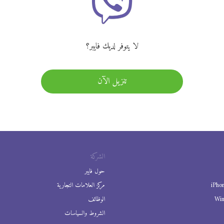
لا يتوفر لديك فايبر؟
تنزيل الآن
الشركة
حول فايبر
iPho
مركز العلامات التجارية
Wi
الوظائف
الشروط والسياسات