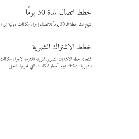
خطط اتصال لمدة 30 يومًا
تتيح لك خطة الـ 30 يوماً للاتصال إجراء مكالمات دولية إلى الوجهة التي تختارها لمدة 30 يوماً بأسعار فايبر المنخفضة.
خطط الاشتراك الشهرية
تمنحك خطة الاشتراك الشهري المرونة اللازمة لإجراء مكالم
الشهرية، يمكنك توفير أسعار المكالمات التي تجريها بالفعل