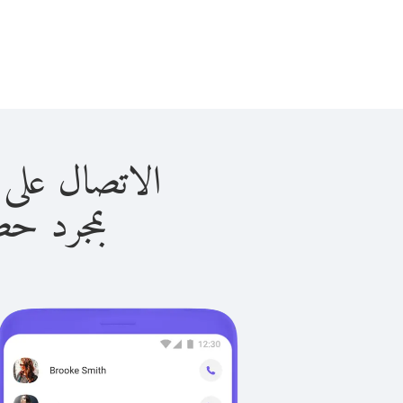
الاتصال على جورجيا ب
بمجرد حصولك ع