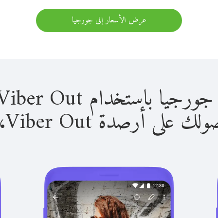
عرض الأسعار إلى جورجيا
استخدام Viber Out سهل للغاية.
لى أرصدة Viber Out، يمكنك: