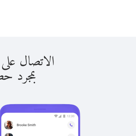
الاتصال على جورجيا ب
بمجرد حصولك ع