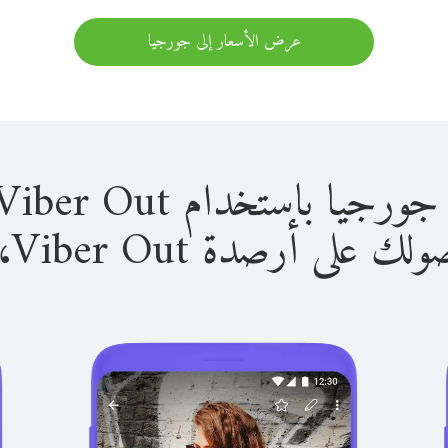
عرض الأسعار إلى جورجيا
استخدام Viber Out سهل للغاية.
لى أرصدة Viber Out، يمكنك: