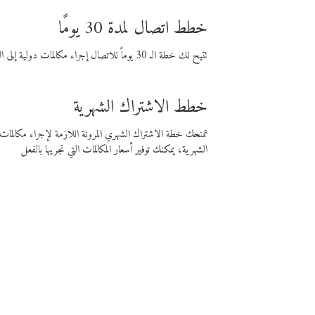
خطط اتصال لمدة 30 يومًا
تتيح لك خطة الـ 30 يوماً للاتصال إجراء مكالمات دولية إلى الوجهة التي تختارها لمدة 30 يوماً بأسعار فايبر المنخفضة.
خطط الاشتراك الشهرية
تمنحك خطة الاشتراك الشهري المرونة اللازمة لإجراء مكالم
الشهرية، يمكنك توفير أسعار المكالمات التي تجريها بالفعل