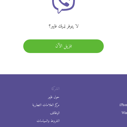
لا يتوفر لديك فايبر؟
تنزيل الآن
الشركة
حول فايبر
iPho
مركز العلامات التجارية
Wi
الوظائف
الشروط والسياسات