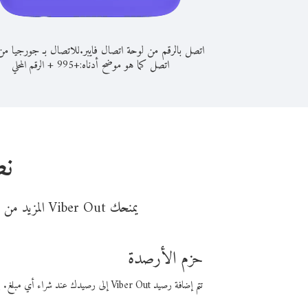
اتصل بالرقم من لوحة اتصال فايبر.
للاتصال بـ جورجيا من
اتصل كما هو موضح أدناه:
+
+
995
الرقم المحلي
نص
يمنحك Viber Out المزيد من وقت المكالمة مقابل تكلفة أقل من المال. اختر من أحد خيارات الاتصال المرنة ذات السعر المنخفض:
حزم الأرصدة
تتم إضافة رصيد Viber Out إلى رصيدك عند شراء أي مبلغ. باستخدام رصيدك، يمكنك إجراء مكالمات إلى أي رقم في العالم بأسعار فايبر المنخفضة.