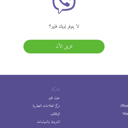
لا يتوفر لديك فايبر؟
تنزيل الآن
الشركة
حول فايبر
iPho
مركز العلامات التجارية
Wi
الوظائف
الشروط والسياسات