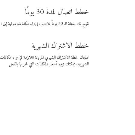
خطط اتصال لمدة 30 يومًا
تتيح لك خطة الـ 30 يوماً للاتصال إجراء مكالمات دولية إلى الوجهة التي تختارها لمدة 30 يوماً بأسعار فايبر المنخفضة.
خطط الاشتراك الشهرية
تمنحك خطة الاشتراك الشهري المرونة اللازمة لإجراء مكالم
الشهرية، يمكنك توفير أسعار المكالمات التي تجريها بالفعل