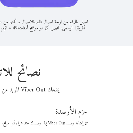
اتصل بالرقم من لوحة اتصال فايبر.
للاتصال بـ ألمانيا من ج
أفريقيا الوسطى، اتصل كما هو موضح أدناه:
+
+
49
الرقم 
نصائح للات
يمنحك Viber Out المزيد من وقت المكالمة مقابل تكلفة أقل من المال. اختر من أحد خيارات الاتصال المرنة ذات السعر المنخفض:
حزم الأرصدة
تتم إضافة رصيد Viber Out إلى رصيدك عند شراء أي مبلغ. باستخدام رصيدك، يمكنك إجراء مكالمات إلى أي رقم في العالم بأسعار فايبر المنخفضة.