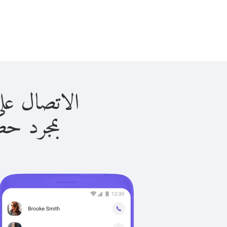
الاتصال على ألمانيا 
بمجرد حصولك ع