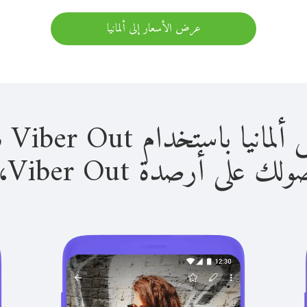
عرض الأسعار إلى ألمانيا
باستخدام Viber Out سهل للغاية.
لى أرصدة Viber Out، يمكنك: