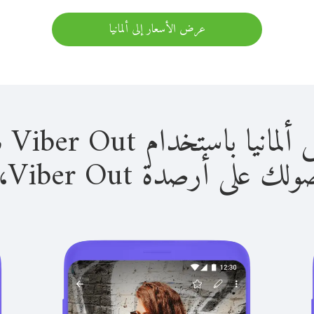
عرض الأسعار إلى ألمانيا
باستخدام Viber Out سهل للغاية.
لى أرصدة Viber Out، يمكنك: