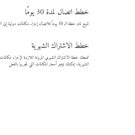
خطط اتصال لمدة 30 يومًا
تتيح لك خطة الـ 30 يوماً للاتصال إجراء مكالمات دولية إلى الوجهة التي تختارها لمدة 30 يوماً بأسعار فايبر المنخفضة.
خطط الاشتراك الشهرية
تمنحك خطة الاشتراك الشهري المرونة اللازمة لإجراء مكالم
الشهرية، يمكنك توفير أسعار المكالمات التي تجريها بالفعل