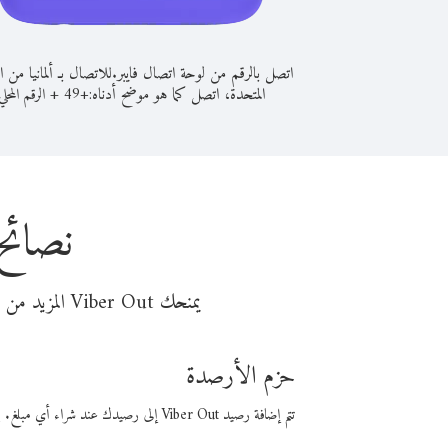
اتصل بالرقم من لوحة اتصال فايبر.
للاتصال بـ ألمانيا من ا
المتحدة، اتصل كما هو موضح أدناه:
+
+
49
الرقم المحلي
نصائح 
يمنحك Viber Out المزيد من وقت المكالمة مقابل تكلفة أقل من المال. اختر من أحد خيارات الاتصال المرنة ذات السعر المنخفض:
حزم الأرصدة
تتم إضافة رصيد Viber Out إلى رصيدك عند شراء أي مبلغ. باستخدام رصيدك، يمكنك إجراء مكالمات إلى أي رقم في العالم بأسعار فايبر المنخفضة.