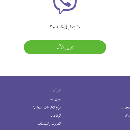
لا يتوفر لديك فايبر؟
تنزيل الآن
الشركة
حول فايبر
iPho
مركز العلامات التجارية
Wi
الوظائف
الشروط والسياسات