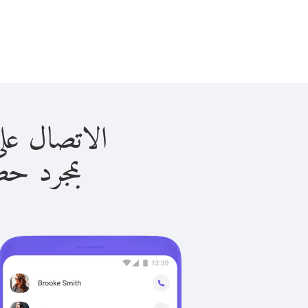
الاتصال على ألمانيا 
بمجرد حصولك ع