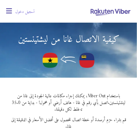
تسجيل دخول
oggle
gation
كيفية الاتصال غانا من ليشتينستين
باستخدام Viber Out، يمكنك إجراء مكالمات عالية الجودة إلى غانا من
ليشتينستين.
اتصل بأي رقم في غانا - هاتف أرضي أو محمول! - بداية من 35.0
¢ فقط لكل دقيقة.
قم بشراء حزم أرصدة أو خطة اتصال للحصول على أفضل الأسعار في الدقيقة إلى
غانا.