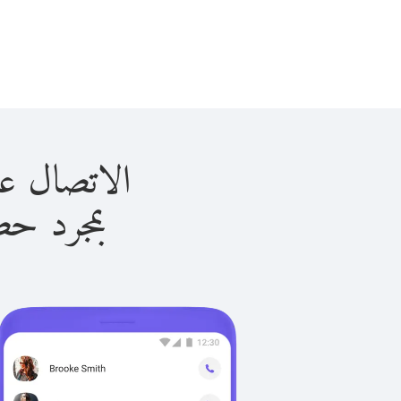
الاتصال على غانا ب
بمجرد حصولك ع