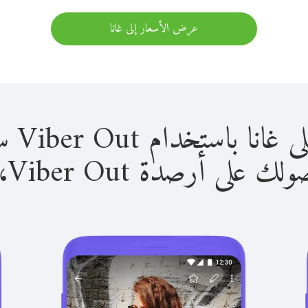
عرض الأسعار إلى غانا
استخدام Viber Out سهل للغاية.
لى أرصدة Viber Out، يمكنك: