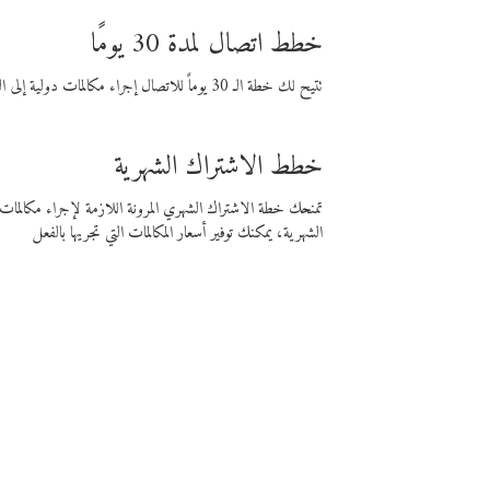
خطط اتصال لمدة 30 يومًا
تتيح لك خطة الـ 30 يوماً للاتصال إجراء مكالمات دولية إلى الوجهة التي تختارها لمدة 30 يوماً بأسعار فايبر المنخفضة.
خطط الاشتراك الشهرية
تمنحك خطة الاشتراك الشهري المرونة اللازمة لإجراء مكالم
الشهرية، يمكنك توفير أسعار المكالمات التي تجريها بالفعل