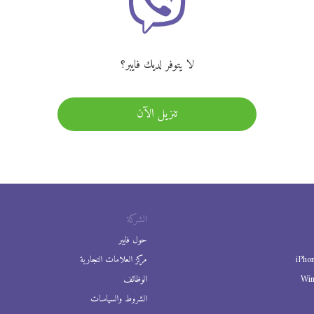
لا يتوفر لديك فايبر؟
تنزيل الآن
الشركة
حول فايبر
iPho
مركز العلامات التجارية
Wi
الوظائف
الشروط والسياسات