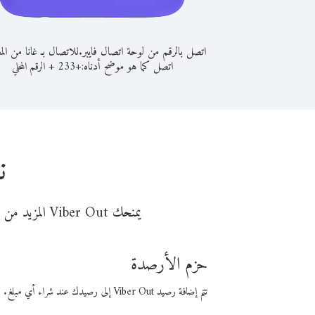
اتصل بالرقم من لوحة اتصال فايبر.
للاتصال بـ غانا من ال
اتصل كما هو موضح أدناه:
+
+
233
الرقم المحلي
ن
يمنحك Viber Out المزيد من وقت المكالمة مقابل تكلفة أقل من المال. اختر من أحد خيارات الاتصال المرنة ذات السعر المنخفض:
حزم الأرصدة
تتم إضافة رصيد Viber Out إلى رصيدك عند شراء أي مبلغ. باستخدام رصيدك، يمكنك إجراء مكالمات إلى أي رقم في العالم بأسعار فايبر المنخفضة.