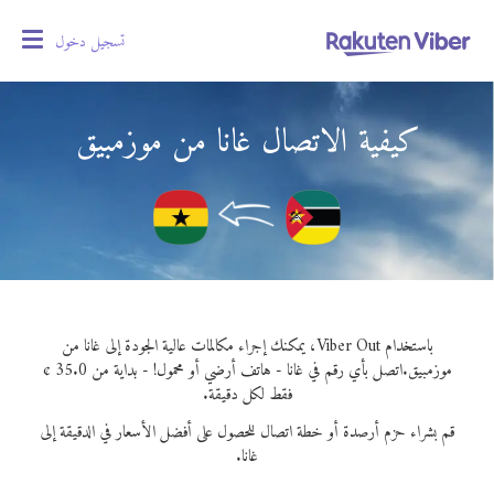
تسجيل دخول
oggle
gation
كيفية الاتصال غانا من موزمبيق
باستخدام Viber Out، يمكنك إجراء مكالمات عالية الجودة إلى غانا من
موزمبيق.
اتصل بأي رقم في غانا - هاتف أرضي أو محمول! - بداية من 35.0 ¢
فقط لكل دقيقة.
قم بشراء حزم أرصدة أو خطة اتصال للحصول على أفضل الأسعار في الدقيقة إلى
غانا.