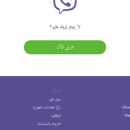
لا يتوفر لديك فايبر؟
تنزيل الآن
الشركة
حول فايبر
iPho
مركز العلامات التجارية
Wi
الوظائف
الشروط والسياسات