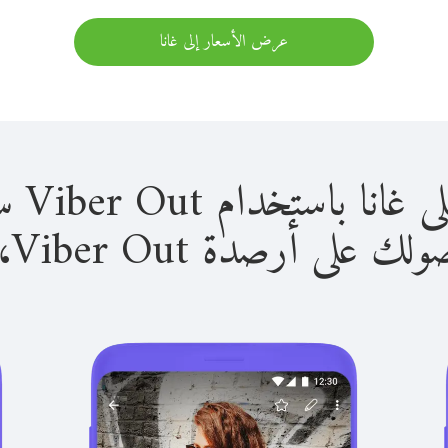
عرض الأسعار إلى غانا
استخدام Viber Out سهل للغاية.
لى أرصدة Viber Out، يمكنك: