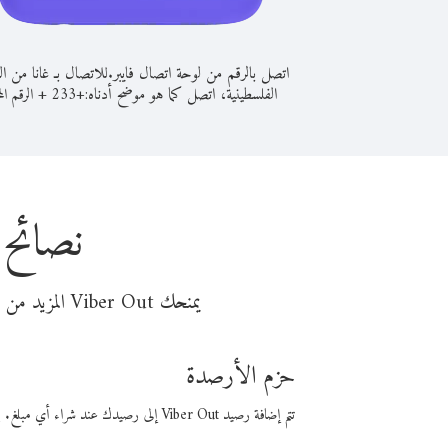
اتصل بالرقم من لوحة اتصال فايبر.
للاتصال بـ غانا من ا
الفلسطينية، اتصل كما هو موضح أدناه:
+
+
233
الرقم الم
نصائح 
يمنحك Viber Out المزيد من وقت المكالمة مقابل تكلفة أقل من المال. اختر من أحد خيارات الاتصال المرنة ذات السعر المنخفض:
حزم الأرصدة
تتم إضافة رصيد Viber Out إلى رصيدك عند شراء أي مبلغ. باستخدام رصيدك، يمكنك إجراء مكالمات إلى أي رقم في العالم بأسعار فايبر المنخفضة.