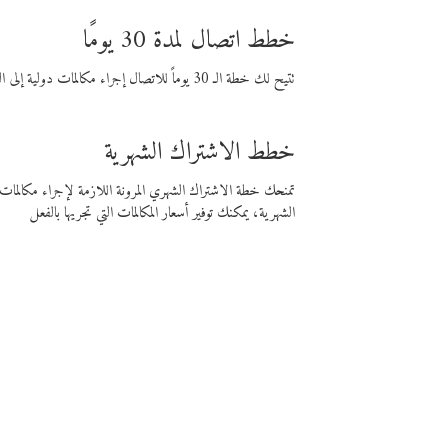
خطط اتصال لمدة 30 يومًا
تتيح لك خطة الـ 30 يوماً للاتصال إجراء مكالمات دولية إلى الوجهة التي تختارها لمدة 30 يوماً بأسعار فايبر المنخفضة.
خطط الاشتراك الشهرية
تمنحك خطة الاشتراك الشهري المرونة اللازمة لإجراء مكالم
الشهرية، يمكنك توفير أسعار المكالمات التي تجريها بالفعل