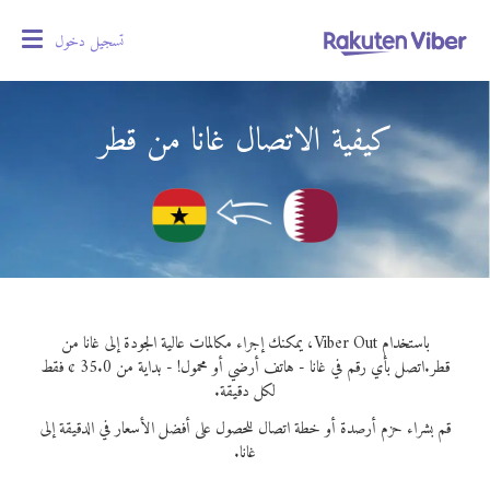
تسجيل دخول
oggle
gation
كيفية الاتصال غانا من قطر
باستخدام Viber Out، يمكنك إجراء مكالمات عالية الجودة إلى غانا من
قطر.
اتصل بأي رقم في غانا - هاتف أرضي أو محمول! - بداية من 35.0 ¢ فقط
لكل دقيقة.
قم بشراء حزم أرصدة أو خطة اتصال للحصول على أفضل الأسعار في الدقيقة إلى
غانا.