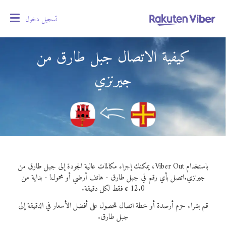
تسجيل دخول
oggle
gation
كيفية الاتصال جبل طارق من
جيرنزي
باستخدام Viber Out، يمكنك إجراء مكالمات عالية الجودة إلى جبل طارق من
جيرنزي.
اتصل بأي رقم في جبل طارق - هاتف أرضي أو محمول! - بداية من
12.0 ¢ فقط لكل دقيقة.
قم بشراء حزم أرصدة أو خطة اتصال للحصول على أفضل الأسعار في الدقيقة إلى
جبل طارق.