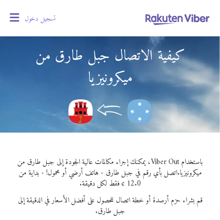
تسجيل دخول
oggle
gation
كيفية الاتصال جبل طارق من
ميكرونيزيا
باستخدام Viber Out، يمكنك إجراء مكالمات عالية الجودة إلى جبل طارق من
ميكرونيزيا.
اتصل بأي رقم في جبل طارق - هاتف أرضي أو محمول! - بداية من
12.0 ¢ فقط لكل دقيقة.
قم بشراء حزم أرصدة أو خطة اتصال للحصول على أفضل الأسعار في الدقيقة إلى
جبل طارق.