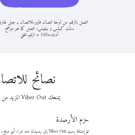
اتصل بالرقم من لوحة اتصال فايبر.
للاتصال بـ جبل طار
سانت كيتس و نيفيس، اتصل كما هو موضح
أدناه:
+
+
350
الرقم المحلي
نصائح للاتص
يمنحك Viber Out المزيد من وقت المكالمة مقابل تكلفة أقل من المال. اختر من أحد خيارات الاتصال المرنة ذات السعر المنخفض:
حزم الأرصدة
تتم إضافة رصيد Viber Out إلى رصيدك عند شراء أي مبلغ. باستخدام رصيدك، يمكنك إجراء مكالمات إلى أي رقم في العالم بأسعار فايبر المنخفضة.