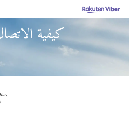
كيفية الاتص
باستخدام Viber Out، يمكنك إجراء مكالمات عالية ال
ا