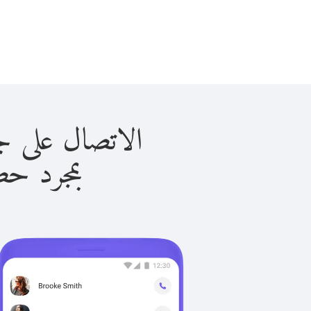
الاتصال على جبل طارق 
بمجرد حصولك ع