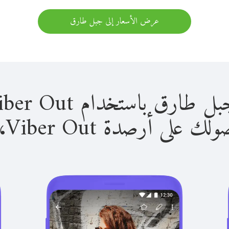
عرض الأسعار إلى جبل طارق
باستخدام Viber Out سهل للغاية.
لى أرصدة Viber Out، يمكنك: