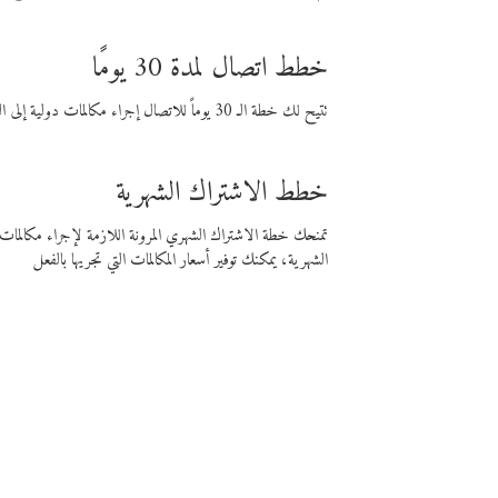
خطط اتصال لمدة 30 يومًا
تتيح لك خطة الـ 30 يوماً للاتصال إجراء مكالمات دولية إلى الوجهة التي تختارها لمدة 30 يوماً بأسعار فايبر المنخفضة.
خطط الاشتراك الشهرية
تمنحك خطة الاشتراك الشهري المرونة اللازمة لإجراء مكالم
الشهرية، يمكنك توفير أسعار المكالمات التي تجريها بالفعل