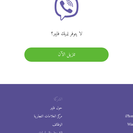
لا يتوفر لديك فايبر؟
تنزيل الآن
الشركة
حول فايبر
iPho
مركز العلامات التجارية
Wi
الوظائف
الشروط والسياسات