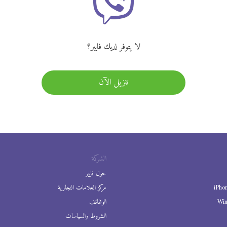
لا يتوفر لديك فايبر؟
تنزيل الآن
الشركة
حول فايبر
iPho
مركز العلامات التجارية
Wi
الوظائف
الشروط والسياسات