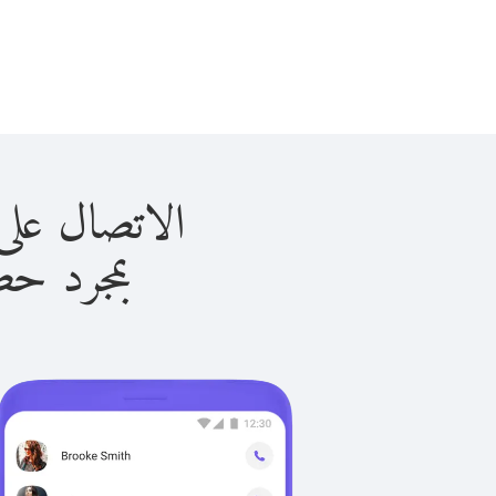
الاتصال على اليونان 
بمجرد حصولك ع