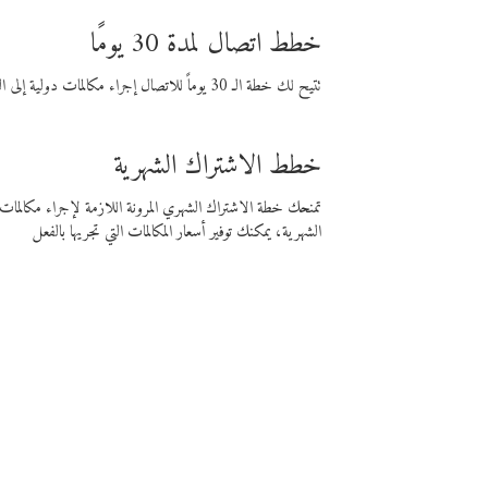
خطط اتصال لمدة 30 يومًا
تتيح لك خطة الـ 30 يوماً للاتصال إجراء مكالمات دولية إلى الوجهة التي تختارها لمدة 30 يوماً بأسعار فايبر المنخفضة.
خطط الاشتراك الشهرية
تمنحك خطة الاشتراك الشهري المرونة اللازمة لإجراء مكالم
الشهرية، يمكنك توفير أسعار المكالمات التي تجريها بالفعل