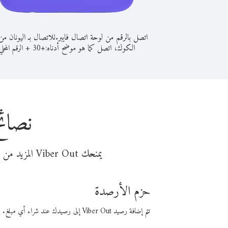
اتصل بالرقم من لوحة اتصال فايبر.
للاتصال بـ اليونان م
الكوك، اتصل كما هو موضح أدناه:
+
+
30
الرقم المحلي
نصائح
يمنحك Viber Out المزيد من وقت المكالمة مقابل تكلفة أقل من المال. اختر من أحد خيارات الاتصال المرنة ذات السعر المنخفض:
حزم الأرصدة
تتم إضافة رصيد Viber Out إلى رصيدك عند شراء أي مبلغ. باستخدام رصيدك، يمكنك إجراء مكالمات إلى أي رقم في العالم بأسعار فايبر المنخفضة.