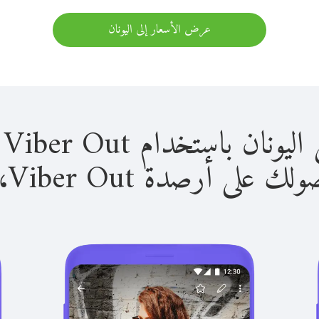
عرض الأسعار إلى اليونان
باستخدام Viber Out سهل للغاية.
لى أرصدة Viber Out، يمكنك: