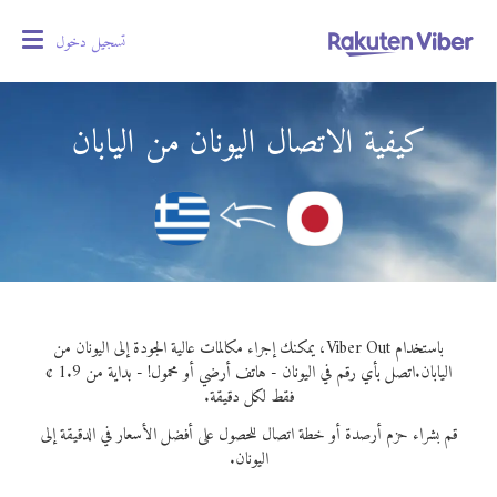
تسجيل دخول
oggle
gation
كيفية الاتصال اليونان من اليابان
باستخدام Viber Out، يمكنك إجراء مكالمات عالية الجودة إلى اليونان من
اليابان.
اتصل بأي رقم في اليونان - هاتف أرضي أو محمول! - بداية من 1.9 ¢
فقط لكل دقيقة.
قم بشراء حزم أرصدة أو خطة اتصال للحصول على أفضل الأسعار في الدقيقة إلى
اليونان.