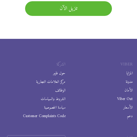
تنزيل الآن
VIBER
الشركة
المزايا
حول فايبر
مدونة
مركز العلامات التجارية
الأمان
الوظائف
Viber Out
الشروط والسياسات
الأسعار
سياسة الخصوصية
دعم
Customer Complaints Code