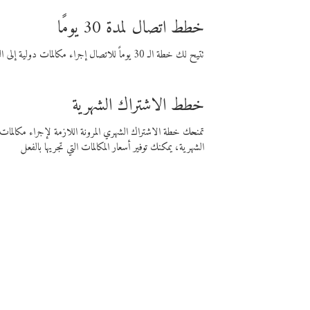
خطط اتصال لمدة 30 يومًا
تتيح لك خطة الـ 30 يوماً للاتصال إجراء مكالمات دولية إلى الوجهة التي تختارها لمدة 30 يوماً بأسعار فايبر المنخفضة.
خطط الاشتراك الشهرية
تمنحك خطة الاشتراك الشهري المرونة اللازمة لإجراء مكالم
الشهرية، يمكنك توفير أسعار المكالمات التي تجريها بالفعل