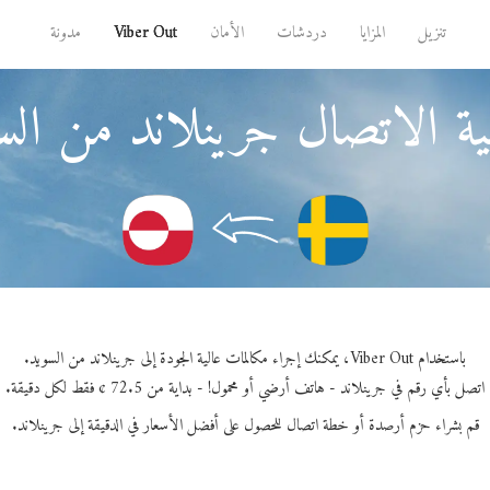
تنزيل
المزايا
دردشات
الأمان
Viber Out
مدونة
ة الاتصال جرينلاند من الس
باستخدام Viber Out، يمكنك إجراء مكالمات عالية الجودة إلى جرينلاند من السويد.
اتصل بأي رقم في جرينلاند - هاتف أرضي أو محمول! - بداية من 72.5 ¢ فقط لكل دقيقة.
قم بشراء حزم أرصدة أو خطة اتصال للحصول على أفضل الأسعار في الدقيقة إلى جرينلاند.