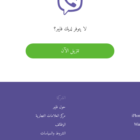
لا يتوفر لديك فايبر؟
تنزيل الآن
الشركة
حول فايبر
iPho
مركز العلامات التجارية
Wi
الوظائف
الشروط والسياسات