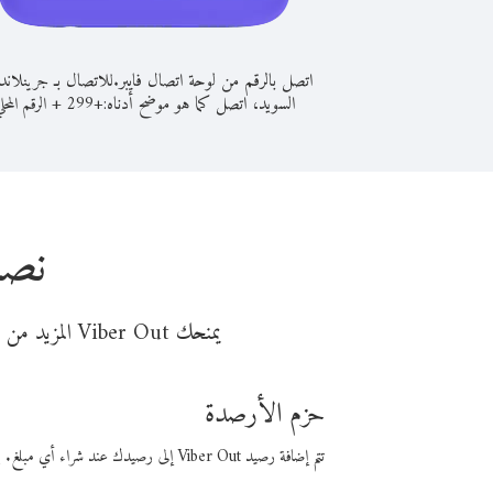
اتصل بالرقم من لوحة اتصال فايبر.
للاتصال بـ جرينلاند
السويد، اتصل كما هو موضح أدناه:
+
+
299
الرقم المحل
نصا
يمنحك Viber Out المزيد من وقت المكالمة مقابل تكلفة أقل من المال. اختر من أحد خيارات الاتصال المرنة ذات السعر المنخفض:
حزم الأرصدة
تتم إضافة رصيد Viber Out إلى رصيدك عند شراء أي مبلغ. باستخدام رصيدك، يمكنك إجراء مكالمات إلى أي رقم في العالم بأسعار فايبر المنخفضة.