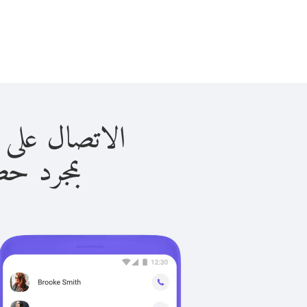
الاتصال على جرينلاند 
بمجرد حصولك ع