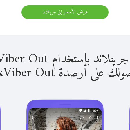
عرض الأسعار إلى جرينلاند
باستخدام Viber Out سهل للغاية.
لى أرصدة Viber Out، يمكنك: