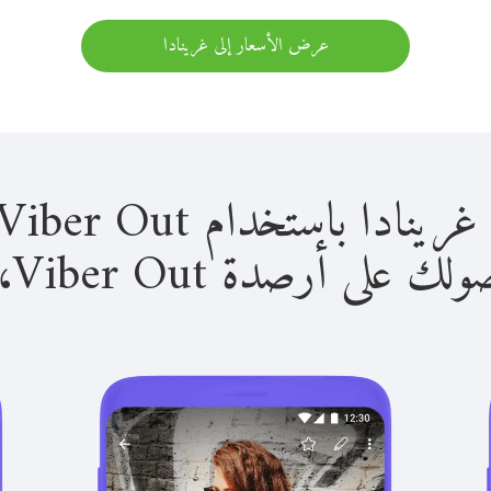
عرض الأسعار إلى غرينادا
باستخدام Viber Out سهل للغاية.
لى أرصدة Viber Out، يمكنك: