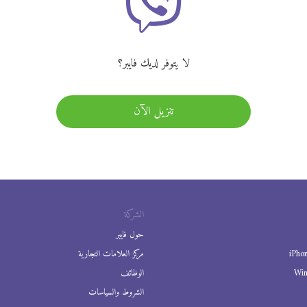
لا يتوفر لديك فايبر؟
تنزيل الآن
الشركة
حول فايبر
iPho
مركز العلامات التجارية
Wi
الوظائف
الشروط والسياسات