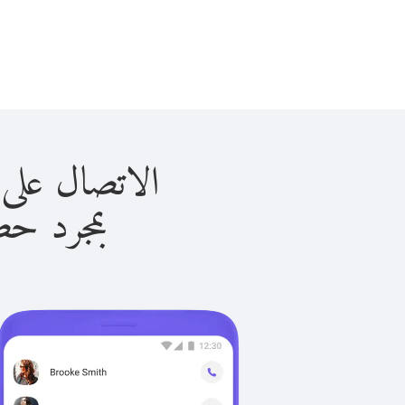
الاتصال على غرينادا 
بمجرد حصولك ع