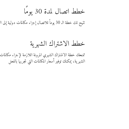
خطط اتصال لمدة 30 يومًا
تتيح لك خطة الـ 30 يوماً للاتصال إجراء مكالمات دولية إلى الوجهة التي تختارها لمدة 30 يوماً بأسعار فايبر المنخفضة.
خطط الاشتراك الشهرية
تمنحك خطة الاشتراك الشهري المرونة اللازمة لإجراء مكالم
الشهرية، يمكنك توفير أسعار المكالمات التي تجريها بالفعل