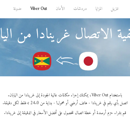
تنزيل
المزايا
دردشات
الأمان
Viber Out
مدونة
ية الاتصال غرينادا من الياب
باستخدام Viber Out، يمكنك إجراء مكالمات عالية الجودة إلى غرينادا من اليابان.
اتصل بأي رقم في غرينادا - هاتف أرضي أو محمول! - بداية من 24.0 ¢ فقط لكل دقيقة.
قم بشراء حزم أرصدة أو خطة اتصال للحصول على أفضل الأسعار في الدقيقة إلى غرينادا.