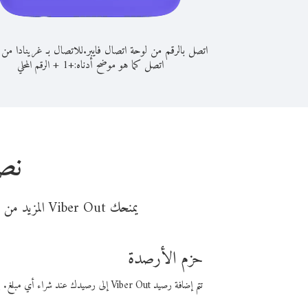
اتصل بالرقم من لوحة اتصال فايبر.
للاتصال بـ غرينادا من ا
اتصل كما هو موضح أدناه:
+
+
1
الرقم المحلي
نصا
يمنحك Viber Out المزيد من وقت المكالمة مقابل تكلفة أقل من المال. اختر من أحد خيارات الاتصال المرنة ذات السعر المنخفض:
حزم الأرصدة
تتم إضافة رصيد Viber Out إلى رصيدك عند شراء أي مبلغ. باستخدام رصيدك، يمكنك إجراء مكالمات إلى أي رقم في العالم بأسعار فايبر المنخفضة.